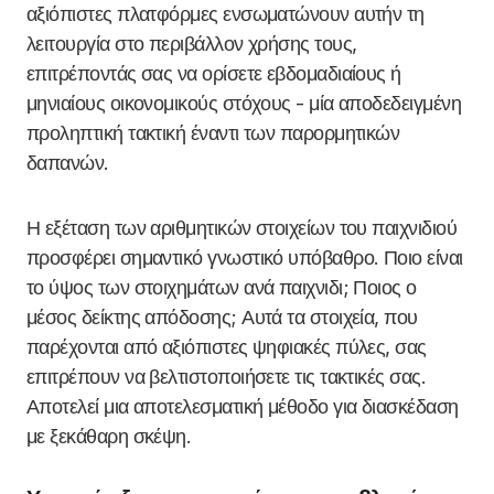
αξιόπιστες πλατφόρμες ενσωματώνουν αυτήν τη
λειτουργία στο περιβάλλον χρήσης τους,
επιτρέποντάς σας να ορίσετε εβδομαδιαίους ή
μηνιαίους οικονομικούς στόχους - μία αποδεδειγμένη
προληπτική τακτική έναντι των παρορμητικών
δαπανών.
Η εξέταση των αριθμητικών στοιχείων του παιχνιδιού
προσφέρει σημαντικό γνωστικό υπόβαθρο. Ποιο είναι
το ύψος των στοιχημάτων ανά παιχνιδι; Ποιος ο
μέσος δείκτης απόδοσης; Αυτά τα στοιχεία, που
παρέχονται από αξιόπιστες ψηφιακές πύλες, σας
επιτρέπουν να βελτιστοποιήσετε τις τακτικές σας.
Αποτελεί μια αποτελεσματική μέθοδο για διασκέδαση
με ξεκάθαρη σκέψη.