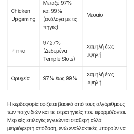
Μεταξύ 97%
Chicken
και 99%
Μεσαίο
Upgaming
(ανάλογα με τις
πηγές)
97.27%
Χαμηλή έως
Plinko
(Δεδομένα
υψηλή
Temple Slots)
Χαμηλή έως
Ορυχεία
97% έως 99%
υψηλή
Η κερδοφορία ορίζεται βασικά από τους αλγόριθμους
των παιχνιδιών και τις στρατηγικές που εφαρμόζονται.
Μερικές επιλογές εγγυώνται σταθερή αλλά
μετριόφερτη απόδοση, ενώ εναλλακτικές μπορούν να