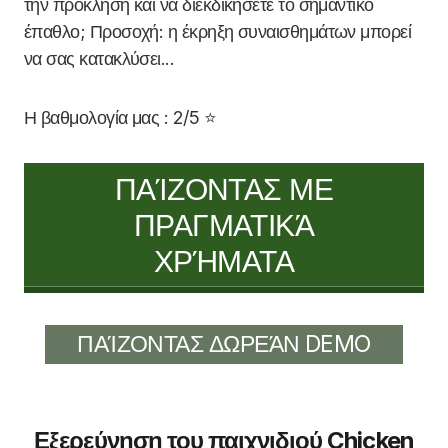
την πρόκληση και να διεκδικήσετε το σημαντικό
έπαθλο; Προσοχή: η έκρηξη συναισθημάτων μπορεί
να σας κατακλύσει...
Η βαθμολογία μας : 2/5 ⭐
ΠΑΊΖΟΝΤΑΣ ΜΕ
ΠΡΑΓΜΑΤΙΚΆ
ΧΡΉΜΑΤΑ
ΠΑΊΖΟΝΤΑΣ ΔΩΡΕΆΝ DEMO
Εξερεύνηση του παιχνιδιού Chicken