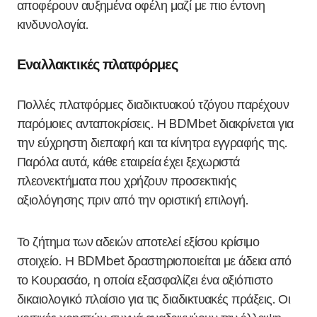
αποφέρουν αυξημένα οφέλη μαζί με πιο έντονη
κινδυνολογία.
Εναλλακτικές πλατφόρμες
Πολλές πλατφόρμες διαδικτυακού τζόγου παρέχουν
παρόμοιες ανταποκρίσεις. Η BDMbet διακρίνεται για
την εύχρηστη διεπαφή και τα κίνητρα εγγραφής της.
Παρόλα αυτά, κάθε εταιρεία έχει ξεχωριστά
πλεονεκτήματα που χρήζουν προσεκτικής
αξιολόγησης πριν από την οριστική επιλογή.
Το ζήτημα των αδειών αποτελεί εξίσου κρίσιμο
στοιχείο. Η BDMbet δραστηριοποιείται με άδεια από
το Κουρασάο, η οποία εξασφαλίζει ένα αξιόπιστο
δικαιολογικό πλαίσιο για τις διαδικτυακές πράξεις. Οι