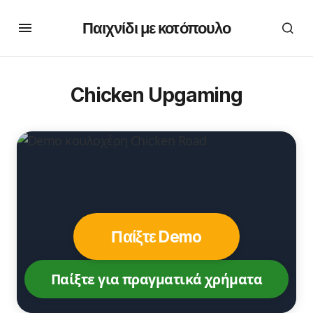
Παιχνίδι με κοτόπουλο
Chicken Upgaming
Παίξτε Demo
Παίξτε για πραγματικά χρήματα