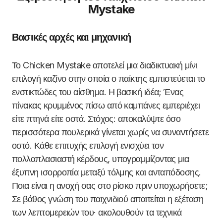
Mystake
Βασικές αρχές και μηχανική
Το Chicken Mystake αποτελεί μια διαδικτυακή μίνι
επιλογή καζίνο στην οποία ο παίκτης εμπιστεύεται το
ενστικτώδες του αίσθημα. Η βασική ιδέα; Ένας
πίνακας κρυμμένος πίσω από καμπάνες εμπεριέχει
είτε πτηνά είτε οστά. Στόχος: αποκαλύψτε όσο
περισσότερα πουλερικά γίνεται χωρίς να συναντήσετε
οστό. Κάθε επιτυχής επιλογή ενισχύει τον
πολλαπλασιαστή κέρδους, υπογραμμίζοντας μια
έξυπνη ισορροπία μεταξύ τόλμης και ανταπόδοσης.
Ποια είναι η ανοχή σας στο ρίσκο πριν υποχωρήσετε;
Σε βάθος γνώση του παιχνιδιού απαιτείται η εξέταση
των λεπτομερειών του· ακολουθούν τα τεχνικά