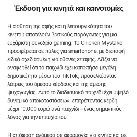
Έκδοση για κινητά και καινοτομίες
Η αίσθηση της αφής και η λειτουργικότητα του
κινητού αποτελούν βασικούς παράγοντες για μια
ευχάριστη συνεδρία gaming. Το Chicken Mystake
προσφέρεται σε πύλες για smartphone, με διεπαφή
ειδικά σχεδιασμένη για οθόνες επαφής. Αξίζει να
αναφερθεί ότι το παιχνίδι έχει κατακτήσει μεγάλη
δημοτικότητα μέσω του TikTok, προσελκύοντας
λάτρεις του άμεσου κέρδους και της άμεσης
ψυχαγωγίας. Αυτό το διαδικτυακό παιχνίδι έχει υψηλό
δυναμικό αποκαταστάσεων, επιτρέποντας κέρδη
μέχρι 10.000 ευρώ ανά παιχνίδι – ένας σημαντικός
λόγος για την επιτυχία του.
Η απόφαση ανάμεσα σε εφαρμογές για κινητά και σε