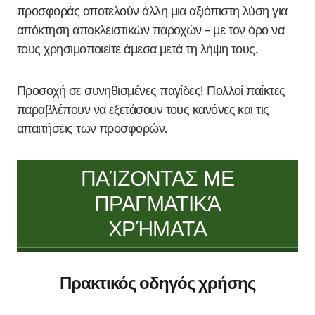
προσφοράς αποτελούν άλλη μια αξιόπιστη λύση για
απόκτηση αποκλειστικών παροχών - με τον όρο να
τους χρησιμοποιείτε άμεσα μετά τη λήψη τους.
Προσοχή σε συνηθισμένες παγίδες! Πολλοί παίκτες
παραβλέπουν να εξετάσουν τους κανόνες και τις
απαιτήσεις των προσφορών.
ΠΑΊΖΟΝΤΑΣ ΜΕ
ΠΡΑΓΜΑΤΙΚΆ
ΧΡΉΜΑΤΑ
Πρακτικός οδηγός χρήσης