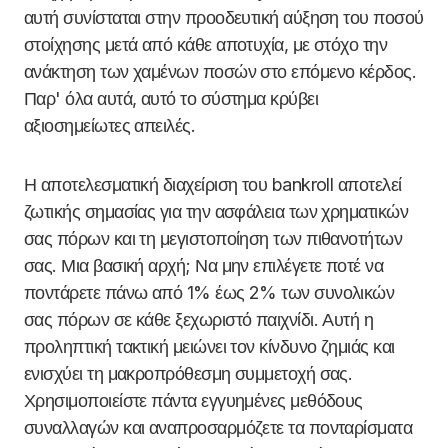
αυτή συνίσταται στην προοδευτική αύξηση του ποσού
στοίχησης μετά από κάθε αποτυχία, με στόχο την
ανάκτηση των χαμένων ποσών στο επόμενο κέρδος.
Παρ' όλα αυτά, αυτό το σύστημα κρύβει
αξιοσημείωτες απειλές.
Η αποτελεσματική διαχείριση του bankroll αποτελεί
ζωτικής σημασίας για την ασφάλεια των χρηματικών
σας πόρων και τη μεγιστοποίηση των πιθανοτήτων
σας. Μια βασική αρχή; Να μην επιλέγετε ποτέ να
ποντάρετε πάνω από 1% έως 2% των συνολικών
σας πόρων σε κάθε ξεχωριστό παιχνίδι. Αυτή η
προληπτική τακτική μειώνει τον κίνδυνο ζημιάς και
ενισχύει τη μακροπρόθεσμη συμμετοχή σας.
Χρησιμοποιείστε πάντα εγγυημένες μεθόδους
συναλλαγών και αναπροσαρμόζετε τα πονταρίσματα