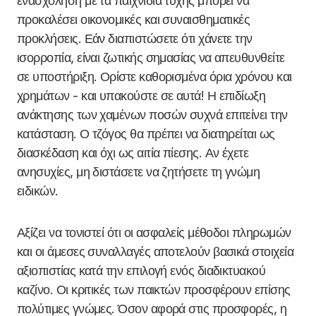
ενασχόληση με τα παιχνίδια τυχής μπορεί να
προκαλέσει οικονομικές και συναισθηματικές
προκλήσεις. Εάν διαπιστώσετε ότι χάνετε την
ισορροπία, είναι ζωτικής σημασίας να απευθυνθείτε
σε υποστήριξη. Ορίστε καθορισμένα όρια χρόνου και
χρημάτων - και υπακούστε σε αυτά! Η επιδίωξη
ανάκτησης των χαμένων ποσών συχνά επιτείνει την
κατάσταση. Ο τζόγος θα πρέπει να διατηρείται ως
διασκέδαση και όχι ως αιτία πίεσης. Αν έχετε
ανησυχίες, μη διστάσετε να ζητήσετε τη γνώμη
ειδικών.
Αξίζει να τονιστεί ότι οι ασφαλείς μέθοδοι πληρωμών
και οι άμεσες συναλλαγές αποτελούν βασικά στοιχεία
αξιοπιστίας κατά την επιλογή ενός διαδικτυακού
καζίνο. Οι κριτικές των παικτών προσφέρουν επίσης
πολύτιμες γνώμες. Όσον αφορά στις προσφορές, η