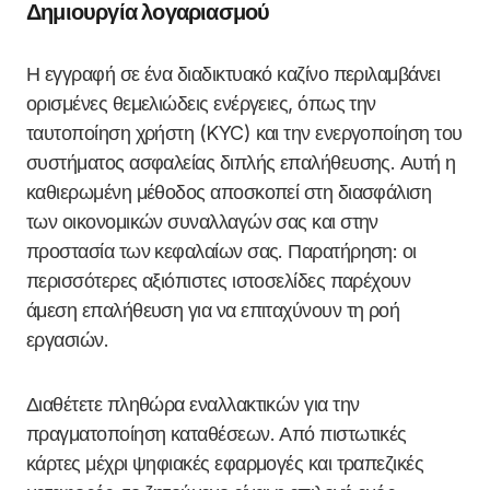
Δημιουργία λογαριασμού
Η εγγραφή σε ένα διαδικτυακό καζίνο περιλαμβάνει
ορισμένες θεμελιώδεις ενέργειες, όπως την
ταυτοποίηση χρήστη (KYC) και την ενεργοποίηση του
συστήματος ασφαλείας διπλής επαλήθευσης. Αυτή η
καθιερωμένη μέθοδος αποσκοπεί στη διασφάλιση
των οικονομικών συναλλαγών σας και στην
προστασία των κεφαλαίων σας. Παρατήρηση: οι
περισσότερες αξιόπιστες ιστοσελίδες παρέχουν
άμεση επαλήθευση για να επιταχύνουν τη ροή
εργασιών.
Διαθέτετε πληθώρα εναλλακτικών για την
πραγματοποίηση καταθέσεων. Από πιστωτικές
κάρτες μέχρι ψηφιακές εφαρμογές και τραπεζικές