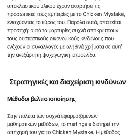
αποκλειστικού υλικού έχουν αναρτήσει τις
προσωπικές τους εμπειρίες με το Chicken Mystake,
ενισχύοντας το κύρος του. Παρόλα αυτά, απαιτείται
προσοχή: αυτά τα μαρτυρίες συχνά αποκρύπτουν
τους ουσιαστικούς οικονομικούς κινδύνους που
ενέχουν οι συναλλαγές με αληθινά χρήματα σε αυτή
την ανεξάρτητη ψυχαγωγική ιστοσελίδα.
Στρατηγικές και διαχείριση κινδύνων
Μέθοδοι βελτιστοποίησης
Στην παλέτα των συχνά εφαρμοζόμενων
μαθηματικών μεθόδων, το martingale διατηρεί την
απήχησή του για το Chicken Mystake. Η μέθοδος