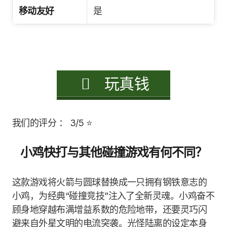
移动友好
是
玩真钱
我们的评分 ： 3/5 ⭐
小鸡快打与其他碰撞游戏有何不同？
这款游戏将火箭与圆球替换成一只拥有钢铁意志的
小鸡，为经典“碰撞竞技”注入了全新灵魂。小鸡奋不
顾身地穿越布满增益系数的危险地带，还要灵巧闪
避来自外星文明的电流突袭。光怪陆离的设定本身