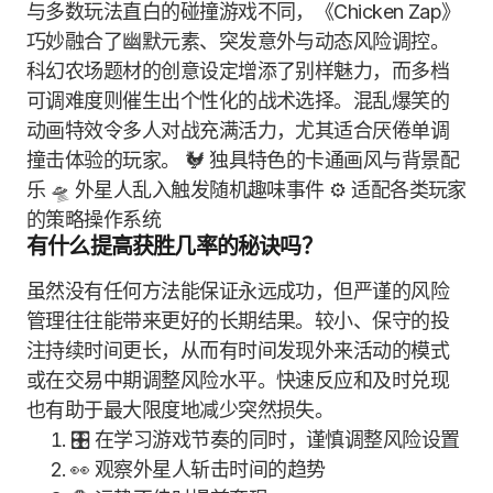
与多数玩法直白的碰撞游戏不同，《Chicken Zap》
巧妙融合了幽默元素、突发意外与动态风险调控。
科幻农场题材的创意设定增添了别样魅力，而多档
可调难度则催生出个性化的战术选择。混乱爆笑的
动画特效令多人对战充满活力，尤其适合厌倦单调
撞击体验的玩家。 🐓 独具特色的卡通画风与背景配
乐 🛸 外星人乱入触发随机趣味事件 ⚙️ 适配各类玩家
的策略操作系统
有什么提高获胜几率的秘诀吗？
虽然没有任何方法能保证永远成功，但严谨的风险
管理往往能带来更好的长期结果。较小、保守的投
注持续时间更长，从而有时间发现外来活动的模式
或在交易中期调整风险水平。快速反应和及时兑现
也有助于最大限度地减少突然损失。
🎛️ 在学习游戏节奏的同时，谨慎调整风险设置
👀 观察外星人斩击时间的趋势