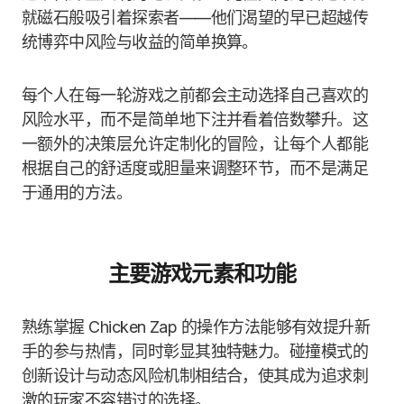
就磁石般吸引着探索者——他们渴望的早已超越传
统博弈中风险与收益的简单换算。
每个人在每一轮游戏之前都会主动选择自己喜欢的
风险水平，而不是简单地下注并看着倍数攀升。这
一额外的决策层允许定制化的冒险，让每个人都能
根据自己的舒适度或胆量来调整环节，而不是满足
于通用的方法。
主要游戏元素和功能
熟练掌握 Chicken Zap 的操作方法能够有效提升新
手的参与热情，同时彰显其独特魅力。碰撞模式的
创新设计与动态风险机制相结合，使其成为追求刺
激的玩家不容错过的选择。