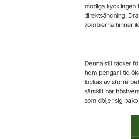
modiga kycklingen fö
direktsändning. Dra
zombierna hinner ika
Denna stil räcker f
hem pengar i tid ö
lockas av större bel
särskilt när höstv
som döljer sig bako