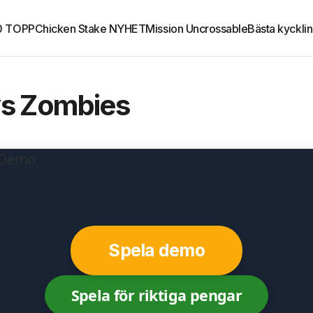
.0 TOPP
Chicken Stake NYHET
Mission Uncrossable
Bästa kyckli
vs Zombies
Spela demo
Spela för riktiga pengar