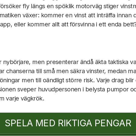
rsöker fly längs en spöklik motorväg stiger vinstmu
matiken växer: kommer en vinst att inträffa innan 
pp, eller kommer allt att försvinna i ett enda bett
ör nybörjare, men presenterar ändå äkta taktiska va
kar chanserna till små men säkra vinster, medan m
öningar men till oändligt större risk. Varje drag blir
ersionen sveper huvudpersonen i belysta pumpor oc
m varje vägkrök.
SPELA MED RIKTIGA PENGAR