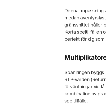
Denna anpassningsfö
medan äventyrslystn
gränssnittet håller 
Korta speltillfälle
perfekt för dig som 
Multiplikatore
Spänningen byggs 
RTP-värden (Return to
förväntningar vid lå
kombination av grad
speltillfälle.