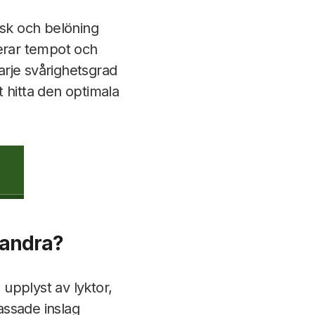
isk och belöning
rerar tempot och
Varje svårighetsgrad
 hitta den optimala
 andra?
 upplyst av lyktor,
assade inslag