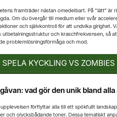
etens framträder nästan omedelbart. På "lätt" är r
ägda. Om du övergår till medium eller svår accele
tioner och självkontroll för att undvika girighet. 
 utbetalningsstruktur och kraschfrekvensen, så att
åde problemlösningsförmåga och mod.
SPELA KYCKLING VS ZOMBIES
åvan: vad gör den unik bland alla
levelsen förflyttar alla till ett spökfullt landskap
ser och olycksbådande toner. Dessa tematiskt anp