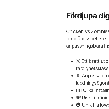
Fördjupa dig
Chicken vs Zombies
tomgångsspel eller
anpassningsbara ins
⚔️ Ett brett ut
färdighetsklass
📱 Anpassad för
laddningsögonb
🧟‍♀️ Olika inst
💸 Riskfri träni
🎃 Unik Hallow