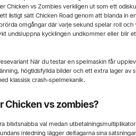
er Chicken vs Zombies verkligen ut som ett odisku
 ett listigt sätt Chicken Road genom att blanda in 
bbrörda omgångar där varje sekund spelar roll och v
kt undsluppna kycklingen undkommer eller blir et
esevariant När du testar en spelmaskin får upplev
nning, högtidsfyllda bilder och ett extra lager av sp
med klassisk crash-spelmekanik.
r Chicken vs zombies?
ra blixtsnabba val medan utbetalningsmultiplikator
 rundans inledning lägger deltagarna sina satsning