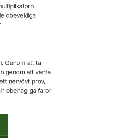
ltiplikatorn i
de obevekliga
?
l. Genom att ta
an genom att vänta
 ett nervövt prov,
h obehagliga faror