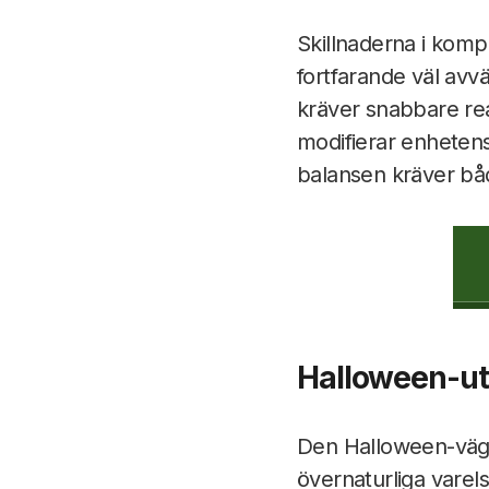
Skillnaderna i komp
fortfarande väl avv
kräver snabbare reak
modifierar enhetens
balansen kräver b
Halloween-utg
Den Halloween-vägupp
övernaturliga varel