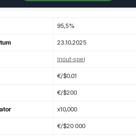
95,5%
atum
23.10.2025
Inout-spel
€/$0.01
€/$200
ator
x10,000
€/$20 000