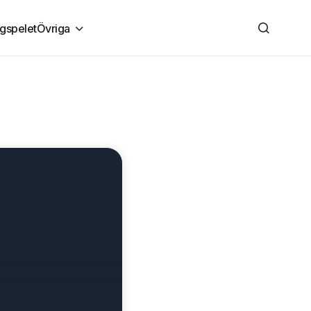
ngspelet
Övriga