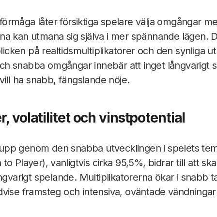
rmåga låter försiktiga spelare välja omgångar me
a kan utmana sig själva i mer spännande lägen. De
blicken på realtidsmultiplikatorer och den synliga 
n och snabba omgångar innebär att inget långvarigt
vill ha snabb, fängslande nöje.
r, volatilitet och vinstpotential
upp genom den snabba utvecklingen i spelets te
 Player), vanligtvis cirka 95,5%, bidrar till att ska
ngvarigt spelande. Multiplikatorerna ökar i snabb ta
vise framsteg och intensiva, oväntade vändningar i