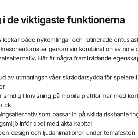
 i de viktigaste funktionerna
 lockar både nykomlingar och rutinerade entusias
 kraschautomater genom sin kombination av nöje 
atsalternativ. Här är några framträdande egenska
bud av utmaningsnivåer skräddarsydda för spelare i 
er
 smidig filmvisning på mobila plattformar med kor
lick
ällningsalternativ som passar in på skilda riskhanteri
ngsmiljö inför spel med äkta kapital
een-design och ljudanimationer under temafesten