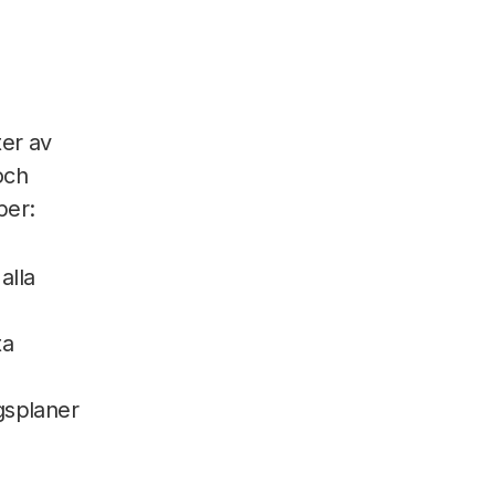
ter av
och
per:
alla
ta
ngsplaner